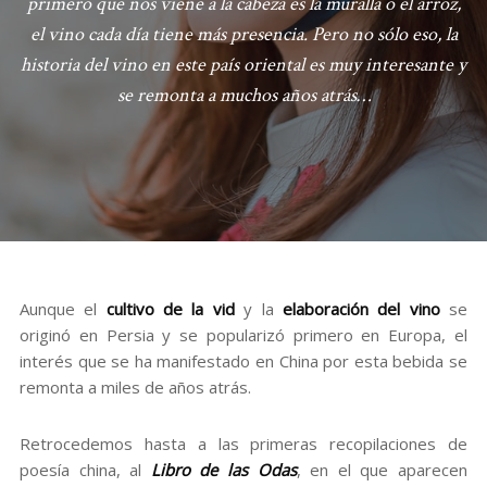
primero que nos viene a la cabeza es la muralla o el arroz,
el vino cada día tiene más presencia. Pero no sólo eso, la
historia del vino en este país oriental es muy interesante y
se remonta a muchos años atrás…
Aunque el
cultivo de la vid
y la
elaboración del vino
se
originó en Persia y se popularizó primero en Europa, el
interés que se ha manifestado en China por esta bebida se
remonta a miles de años atrás.
Retrocedemos hasta a las primeras recopilaciones de
poesía china, al
Libro de las Odas
, en el que aparecen