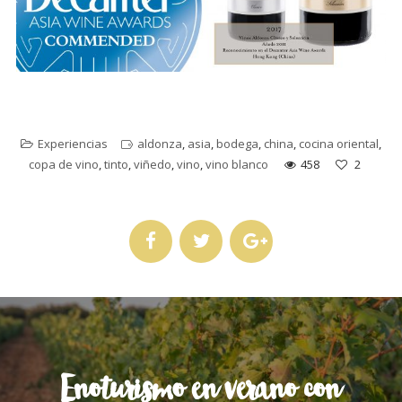
Experiencias
aldonza
,
asia
,
bodega
,
china
,
cocina oriental
,
copa de vino
,
tinto
,
viñedo
,
vino
,
vino blanco
458
2
Enoturismo en verano con