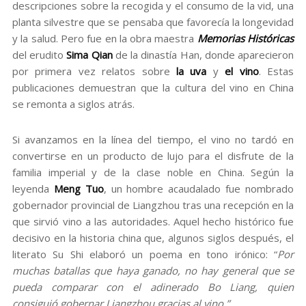
descripciones sobre la recogida y el consumo de la vid, una
planta silvestre que se pensaba que favorecía la longevidad
y la salud. Pero fue en la obra maestra
Memorias Históricas
del erudito
Sima Qian
de la dinastía Han, donde aparecieron
por primera vez relatos sobre
la uva
y
el vino
. Estas
publicaciones demuestran que la cultura del vino en China
se remonta a siglos atrás.
Si avanzamos en la línea del tiempo, el vino no tardó en
convertirse en un producto de lujo para el disfrute de la
familia imperial y de la clase noble en China. Según la
leyenda
Meng Tuo
, un hombre acaudalado fue nombrado
gobernador provincial de Liangzhou tras una recepción en la
que sirvió vino a las autoridades. Aquel hecho histórico fue
decisivo en la historia china que, algunos siglos después, el
literato Su Shi elaboró un poema en tono irónico: “
Por
muchas batallas que haya ganado, no hay general que se
pueda comparar con el adinerado Bo Liang, quien
consiguió gobernar Liangzhou gracias al vino.”