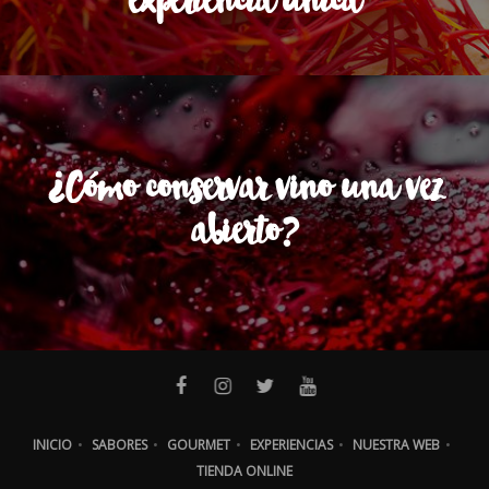
experiencia única
¿Cómo conservar vino una vez
abierto?
INICIO
•
SABORES
•
GOURMET
•
EXPERIENCIAS
•
NUESTRA WEB
•
TIENDA ONLINE