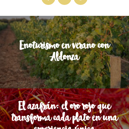
Enoturismo en verano con
Aldonza
El azafrán: el oro rojo que
transforma cada plato en una