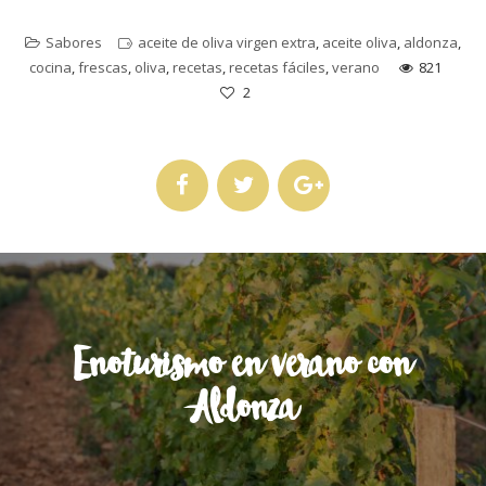
Sabores
aceite de oliva virgen extra
,
aceite oliva
,
aldonza
,
cocina
,
frescas
,
oliva
,
recetas
,
recetas fáciles
,
verano
821
2
Enoturismo en verano con
Aldonza