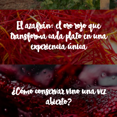
El azafrán: el oro rojo que
transforma cada plato en una
experiencia única
¿Cómo conservar vino una vez
abierto?