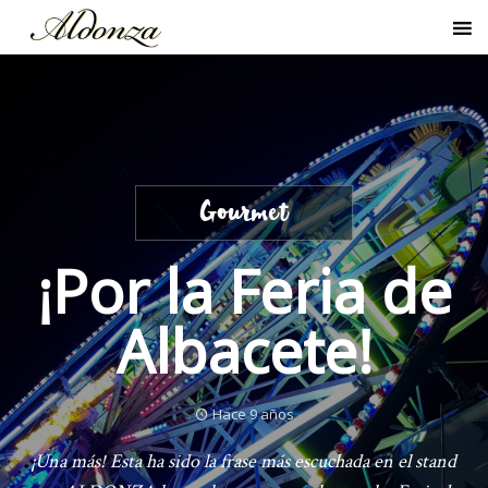
Gourmet
¡Por la Feria de
Albacete!
Hace 9 años
¡Una más! Esta ha sido la frase más escuchada en el stand