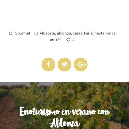
Gourmet
Albacete
,
aldonza
,
catas
,
Feria
,
fiesta
,
vinos
139
2
Enoturismo en verano con
Aldonza