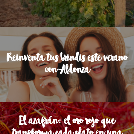
Reinventa tus brindis este verano
con Aldonza
El azafrán: el oro rojo que
transforma cada plato en una