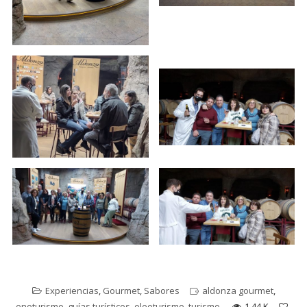
Experiencias
,
Gourmet
,
Sabores
aldonza gourmet
,
enoturismo
,
guías turísticos
,
oleoturismo
,
turismo
1.44 K