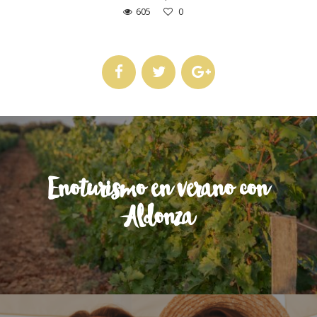
605
0
Enoturismo en verano con
Aldonza