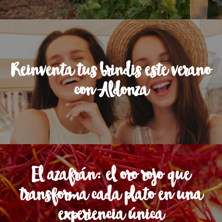
Reinventa tus brindis este verano
con Aldonza
El azafrán: el oro rojo que
transforma cada plato en una
experiencia única