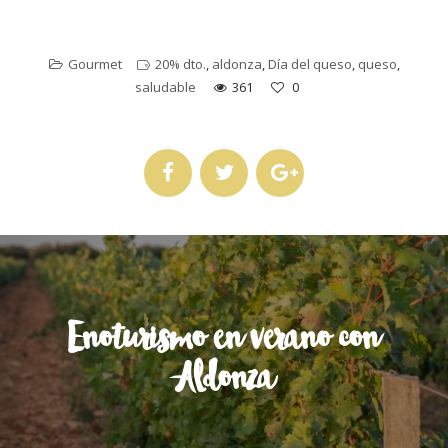
Gourmet
20% dto.
,
aldonza
,
Día del queso
,
queso
,
saludable
361
0
Enoturismo en verano con
Aldonza