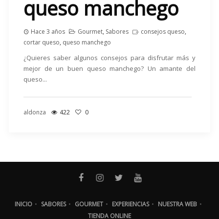
queso manchego
Hace 3 años
Gourmet
,
Sabores
consejos queso
,
cortar queso
,
queso manchego
¿Quieres saber algunos consejos para disfrutar más y
mejor de un buen queso manchego? Un amante del
queso...
aldonza
422
0
INICIO
•
SABORES
•
GOURMET
•
EXPERIENCIAS
•
NUESTRA WEB
•
TIENDA ONLINE