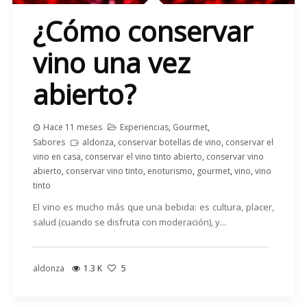
¿Cómo conservar
vino una vez
abierto?
Hace 11 meses
Experiencias
,
Gourmet
,
Sabores
aldonza
,
conservar botellas de vino
,
conservar el
vino en casa
,
conservar el vino tinto abierto
,
conservar vino
abierto
,
conservar vino tinto
,
enoturismo
,
gourmet
,
vino
,
vino
tinto
El vino es mucho más que una bebida: es cultura, placer,
salud (cuando se disfruta con moderación), y...
aldonza
1.3 K
5