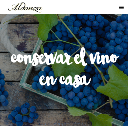
conservar el vino
en casa