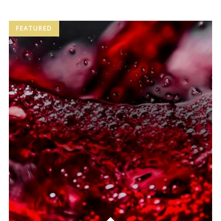
FEATURED