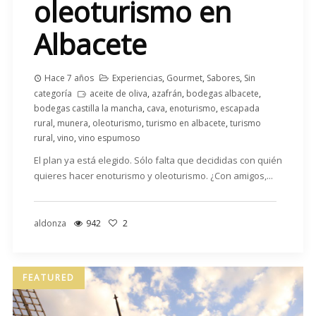
oleoturismo en
Albacete
Hace 7 años
Experiencias
,
Gourmet
,
Sabores
,
Sin
categoría
aceite de oliva
,
azafrán
,
bodegas albacete
,
bodegas castilla la mancha
,
cava
,
enoturismo
,
escapada
rural
,
munera
,
oleoturismo
,
turismo en albacete
,
turismo
rural
,
vino
,
vino espumoso
El plan ya está elegido. Sólo falta que decididas con quién
quieres hacer enoturismo y oleoturismo. ¿Con amigos,...
aldonza
942
2
FEATURED