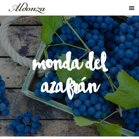
monda del
azafrán