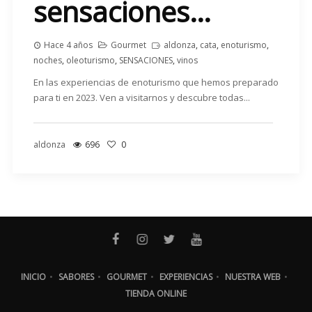
sensaciones…
Hace 4 años
Gourmet
aldonza
,
cata
,
enoturismo
,
noches
,
oleoturismo
,
SENSACIONES
,
vinos
En las experiencias de enoturismo que hemos preparado
para ti en 2023. Ven a visitarnos y descubre todas...
aldonza
696
0
INICIO
•
SABORES
•
GOURMET
•
EXPERIENCIAS
•
NUESTRA WEB
•
TIENDA ONLINE