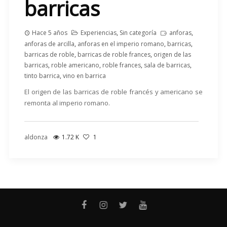
barricas
Hace 5 años
Experiencias
,
Sin categoría
anforas
,
anforas de arcilla
,
anforas en el imperio romano
,
barricas
,
barricas de roble
,
barricas de roble frances
,
origen de las
barricas
,
roble americano
,
roble frances
,
sala de barricas
,
tinto barrica
,
vino en barrica
El origen de las barricas de roble francés y americano se
remonta al imperio romano.
aldonza
1.72 K
1