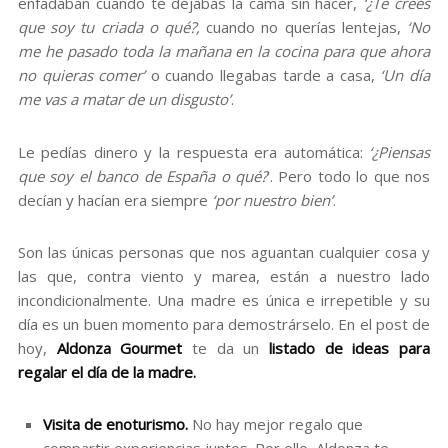
enfadaban cuando te dejabas la cama sin hacer,
‘¿Te crees
que soy tu criada o qué?,
cuando no querías lentejas,
‘No
me he pasado toda la mañana en la cocina para que ahora
no quieras comer’
o cuando llegabas tarde a casa,
‘Un día
me vas a matar de un disgusto’
.
Le pedías dinero y la respuesta era automática:
‘¿Piensas
que soy el banco de España o qué?
’. Pero todo lo que nos
decían y hacían era siempre
‘por nuestro bien’
.
Son las únicas personas que nos aguantan cualquier cosa y
las que, contra viento y marea, están a nuestro lado
incondicionalmente. Una madre es única e irrepetible y su
día es un buen momento para demostrárselo. En el post de
hoy,
Aldonza Gourmet
te da un
listado de ideas para
regalar el día de la madre.
Visita de enoturismo.
No hay mejor regalo que
compartir experiencias juntos. Por ello, Aldonza te