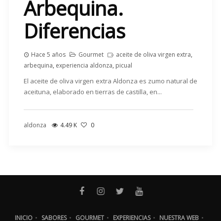
Arbequina.
Diferencias
Hace 5 años
Gourmet
aceite de oliva virgen extra
,
arbequina
,
experiencia aldonza
,
picual
El aceite de oliva virgen extra Aldonza es zumo natural de
aceituna, elaborado en tierras de castilla, en...
aldonza
4.49 K
0
INICIO
•
SABORES
•
GOURMET
•
EXPERIENCIAS
•
NUESTRA WEB
•