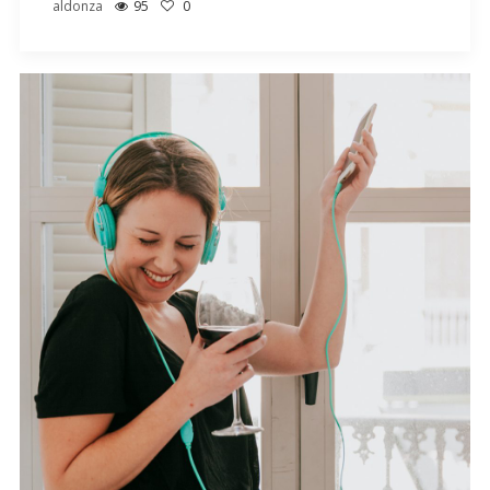
aldonza
95
0