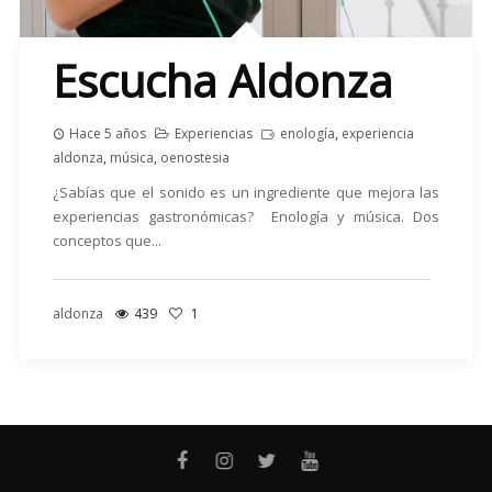
Escucha Aldonza
Hace 5 años
Experiencias
enología
,
experiencia
aldonza
,
música
,
oenostesia
¿Sabías que el sonido es un ingrediente que mejora las
experiencias gastronómicas? Enología y música. Dos
conceptos que...
aldonza
439
1