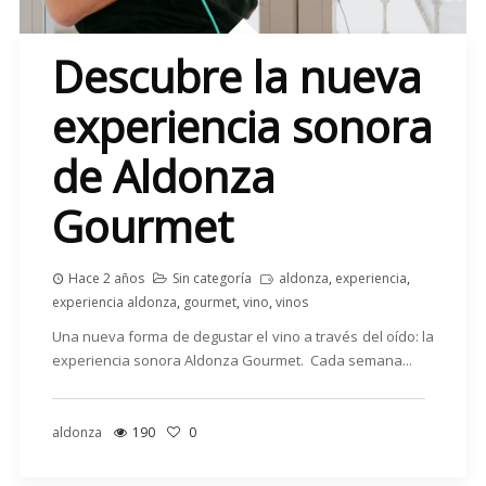
Descubre la nueva
experiencia sonora
de Aldonza
Gourmet
Hace 2 años
Sin categoría
aldonza
,
experiencia
,
experiencia aldonza
,
gourmet
,
vino
,
vinos
Una nueva forma de degustar el vino a través del oído: la
experiencia sonora Aldonza Gourmet. Cada semana...
aldonza
190
0