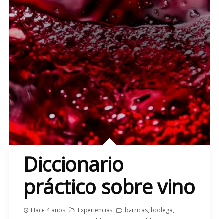
Diccionario
práctico sobre vino
Hace 4 años
Experiencias
barricas
,
bodega
,