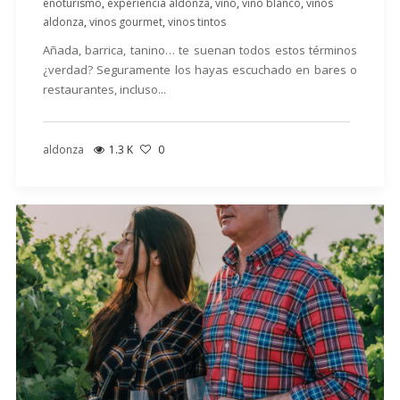
enoturismo
,
experiencia aldonza
,
vino
,
vino blanco
,
vinos
aldonza
,
vinos gourmet
,
vinos tintos
Añada, barrica, tanino… te suenan todos estos términos
¿verdad? Seguramente los hayas escuchado en bares o
restaurantes, incluso...
aldonza
1.3 K
0