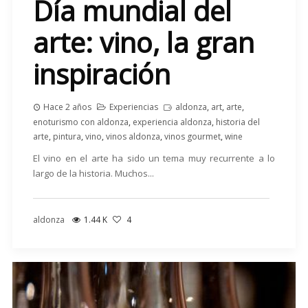
Día mundial del
arte: vino, la gran
inspiración
Hace 2 años
Experiencias
aldonza
,
art
,
arte
,
enoturismo con aldonza
,
experiencia aldonza
,
historia del
arte
,
pintura
,
vino
,
vinos aldonza
,
vinos gourmet
,
wine
El vino en el arte ha sido un tema muy recurrente a lo
largo de la historia. Muchos...
aldonza
1.44 K
4