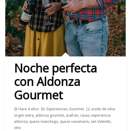
Noche perfecta
con Aldonza
Gourmet
Hace 4 años
Experiencias
,
Gourmet
aceite de oliva
virgen extra
,
aldonza gourmet
,
azafrán
,
cavas
,
experiencia
aldonza
,
queso manchego
,
queso navamarin
,
san Valentín
,
vino