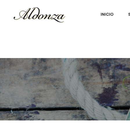
INICIO