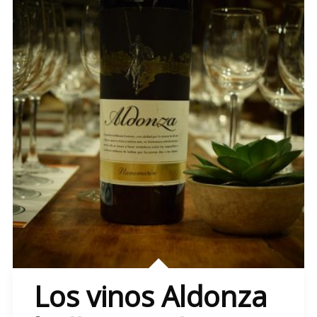
Los vinos Aldonza