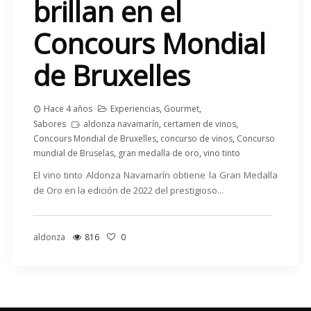
brillan en el
Concours Mondial
de Bruxelles
Hace 4 años
Experiencias
,
Gourmet
,
Sabores
aldonza navamarín
,
certamen de vinos
,
Concours Mondial de Bruxelles
,
concurso de vinos
,
Concurso
mundial de Bruselas
,
gran medalla de oro
,
vino tinto
El vino tinto Aldonza Navamarín obtiene la Gran Medalla
de Oro en la edición de 2022 del prestigioso...
aldonza
816
0