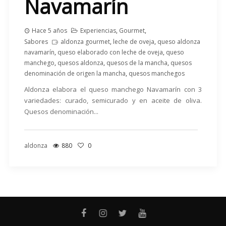
Navamarín
Hace 5 años
Experiencias
,
Gourmet
,
Sabores
aldonza gourmet
,
leche de oveja
,
queso aldonza
navamarín
,
queso elaborado con leche de oveja
,
queso
manchego
,
quesos aldonza
,
quesos de la mancha
,
quesos
denominación de origen la mancha
,
quesos manchegos
Aldonza elabora el queso manchego Navamarín con 3
variedades: curado, semicurado y en aceite de oliva.
Quesos denominación...
aldonza
880
0